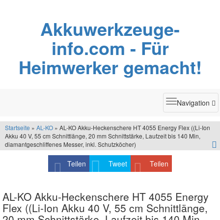
Akkuwerkzeuge-
info.com - Für
Heimwerker gemacht!
Toggle
Navigation
navigatio
Startseite
»
AL-KO
» AL-KO Akku-Heckenschere HT 4055 Energy Flex ((Li-Ion
Akku 40 V, 55 cm Schnittlänge, 20 mm Schnittstärke, Laufzeit bis 140 Min,
diamantgeschliffenes Messer, inkl. Schutzköcher)
Teilen
Tweet
Teilen
AL-KO Akku-Heckenschere HT 4055 Energy
Flex ((Li-Ion Akku 40 V, 55 cm Schnittlänge,
20 mm Schnittstärke, Laufzeit bis 140 Min,