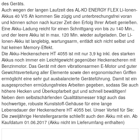
des Geräts.
Auch wegen der langen Laufzeit des AL-KO ENERGY FLEX Li-Ionen-
Akkus 40 V/5 Ah kommen Sie zügig und unterbrechungsfrei voran
und können schon nach kurzer Zeit den Erfolg Ihrer Arbeit genießen.
Eine Akku-Ladung reicht für einen Schnittgang von bis zu 140 Min.,
und der leere Akku ist in max. 120 Min. wieder aufgeladen. Der Li-
Ionen-Akku ist langlebig, wartungsarm, entlädt sich nicht selbst und
hat keinen Memory-Effekt.
Die Akku-Heckenschere HT 4055 ist mit nur 3,9 kg inkl. des starken
Akkus noch immer ein Leichtgewicht gegenüber Heckenscheren mit
Benzinmotor. Das Gerät mit dem vibrationsarmen E-Motor und guter
Gewichtsverteilung aller Elemente sowie den ergonomischen Griffen
ermöglicht eine sehr gut ausbalancierte Geräteführung. Damit ist ein
ausgesprochen ermüdungsfreies Arbeiten gegeben, sodass Sie auch
höhere Hecken und Überkopfarbeit gut und schnell bewältigen!
Neben dem selbstschärfenden Qualitätsmesser trägt auch das
hochwertige, robuste Kunststoff-Gehäuse für eine lange
Lebensdauer der Heckenschere HT 4055 bei. Unser Vorteil für Sie:
Die zweijährige Herstellergarantie schließt auch den Akku mit ein. Ab
Kaufdatum 01.06.2017 (Akku nicht im Lieferumfang enthalten)