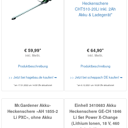
€ 59,99*
€ 64,90*
inkl. MwSt.
inkl. MwSt.
Produktbeschreibung
Produktbeschreibung
>> Jetzt bei hagebau.de kaufen! ➥
>> Jetzt bei scheppach DE kaufen! ➥
*am 17.01.2022 um 14:00 Uhr aktualisiert
*am 6.12.2021 um 18:28 Uhr aktualisiert
Mr.Gardener Akku-
Einhell 3410683 Akku
Heckenschere »AH 1855-2
Heckenschere GE-CH 1846
Li PXC«, ohne Akku
Li Set Power X-Change
(Lithium Ionen, 18 V, 460