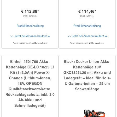
€ 112,88*
€ 114,46*
inkl. MwSt.
inkl. MwSt.
Produktbeschreibung
Produktbeschreibung
>> Jetzt bei Amazon kaufen! ➥
>> Jetzt bei Amazon kaufen! ➥
*am 1.10.2025 um 18:45 Uhr aktualisiert
*am 1.10.2025 um 19:42 Uhr aktualisiert
Einhell 4501760 Akku-
Black+Decker Li Ion Akku-
Kettensäge GE-LC 18/25 Li
Kettensäge 18V
Kit (1×3,0Ah) Power X-
GKC1825L20 mit Akku und
Change (Lithium-Ionen,
Ladegerät – Ideal für Holz-
18V, OREGON
& Gartenarbeiten – 25 cm
Qualitätsschwert/-kette,
Schwertlänge
Rückschlagschutz, inkl. 3,0
Ah-Akku und
Schnellladegerät)