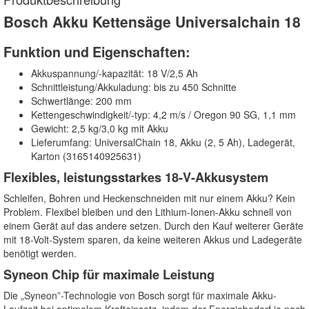
Bosch Akku Kettensäge Universalchain 18
Funktion und Eigenschaften:
Akkuspannung/-kapazität: 18 V/2,5 Ah
Schnittleistung/Akkuladung: bis zu 450 Schnitte
Schwertlänge: 200 mm
Kettengeschwindigkeit/-typ: 4,2 m/s / Oregon 90 SG, 1,1 mm
Gewicht: 2,5 kg/3,0 kg mit Akku
Lieferumfang: UniversalChain 18, Akku (2, 5 Ah), Ladegerät,
Karton (3165140925631)
Flexibles, leistungsstarkes 18-V-Akkusystem
Schleifen, Bohren und Heckenschneiden mit nur einem Akku? Kein
Problem. Flexibel bleiben und den Lithium-Ionen-Akku schnell von
einem Gerät auf das andere setzen. Durch den Kauf weiterer Geräte
mit 18-Volt-System sparen, da keine weiteren Akkus und Ladegeräte
benötigt werden.
Syneon Chip für maximale Leistung
Die „Syneon”-Technologie von Bosch sorgt für maximale Akku-
Laufzeit bei optimalem Krafteinsatz, indem der Energiebedarf je nach